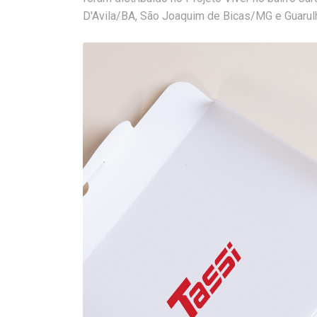
D'Avila/BA, São Joaquim de Bicas/MG e Guarulh